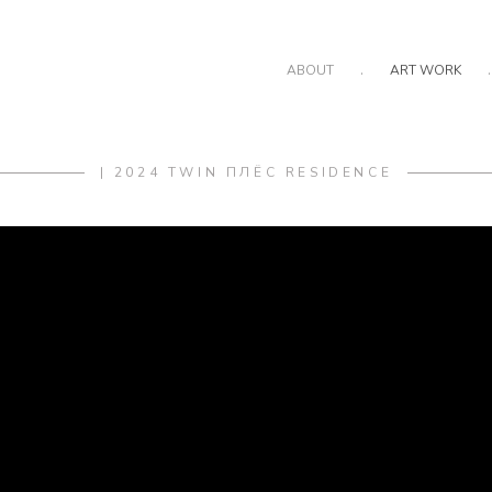
.
.
ABOUT
ART WORK
| 2024 TWIN ПЛЁС RESIDENCE