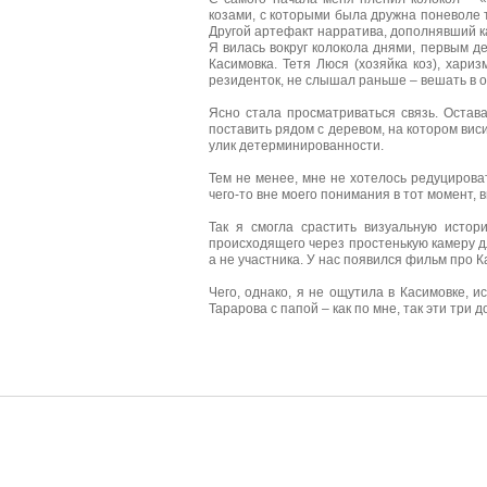
козами, с которыми была дружна поневоле 
Другой артефакт нарратива, дополнявший к
Я вилась вокруг колокола днями, первым д
Касимовка.
Тетя Люся (хозяйка коз), хари
резиденток, не слышал раньше – вешать в 
Ясно стала просматриваться связь. Остава
поставить рядом с деревом, на котором вис
улик детерминированности.
Тем не менее, мне не хотелось редуциров
чего-то вне моего понимания в тот момент,
Так я смогла срастить визуальную исто
происходящего через простенькую камеру д
а не участника. У нас появился фильм про К
Чего, однако, я не ощутила в Касимовке, и
Тарарова с папой – как по мне, так эти т