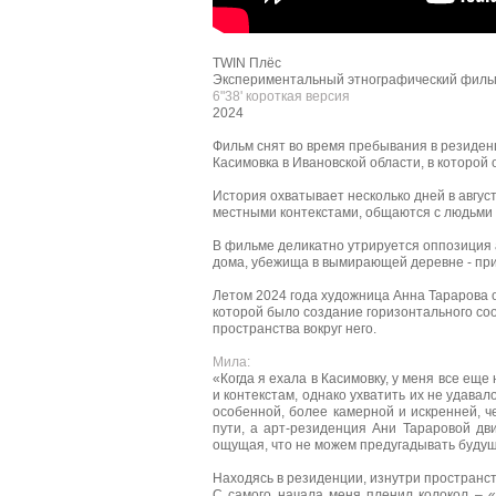
TWIN Плёс
Экспериментальный этнографический фил
6"38' короткая версия
2024
Фильм снят во время пребывания в резиден
Касимовка в Ивановской области, в которой
История охватывает несколько дней в авгус
местными контекстами, общаются с людьми 
В фильме деликатно утрируется оппозиция 
дома, убежища в вымирающей деревне - при
Летом 2024 года художница Анна Тарарова 
которой было создание горизонтального со
пространства вокруг него.
Мила:
«Когда я ехала в Касимовку, у меня все ещ
и контекстам, однако ухватить их не удава
особенной, более камерной и искренней, 
пути, а арт-резиденция Ани Тараровой дв
ощущая, что не можем предугадывать буду
Находясь в резиденции, изнутри пространст
С самого начала меня пленил колокол – 