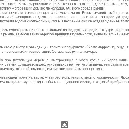
тетя Люся. Козы вздрагивали от собственного топота по деревянным полам,
артину – сгоревший дом возле колодца, близкого соседа рынды.
елом по утрам в окно проверяла на месте ли он. Вокруг ржавой трубы для 
зматичная женщина из дома напротив нашего, рассказала про простую трад
опустевших домах колокольчик, чтобы в ветреные дни он отдавал дань былом
лось смастерить объект-колокольчик из подручных средств внутри сгоревш
ит рында, замкнув таким образом принцип каузальности, вывести его на безы
ать свою работу в резиденции только к полуфантазийному нарративу, ощущ
 вне поспешных интерпретаций. Оставалась ручная камера.
рию про пустеющую деревню, выстроенную в моем сознании через улики
ля съемки домашних видео, основываясь на том, что увидела, тем самым вре
асимовку, который, надеюсь, мы сможем показать в конце года.
счезающей точке на карте, – так это экзистенциальной отчужденности. Люс
ри дома по-прежнему порождают больше ощущения жизни, чем целый прибранны