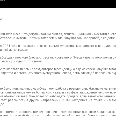
ьм
ции Twin Плёс. Это документально снятая, экзистенциальная и местами абс
 осталось 2 жителя. Третьим жителем была бабушка Ани Тараровой, в её доме
те 2024 года и показывает как несколько художниц выстраивают связь с дере
и любуются козами.
абсурда наносного блеска отреставрированного Плёса и поэтичного, почти 
 этом сути одного топонима.
организовала первый заезд авторов в резиденцию в доме своей бабушки в п
общества и альтернативного культурного центра, осмысляющей нарративы тур
е не было понимания, о чем будет моя работа в резиденции. Накануне мы в
лось, они казались менее большими, нежели сам факт зарождения чего-то нов
чем обычно бывает.
Мне повезло наблюдать процесс едва заметного генезис
игает реальность в другом направлении, и мы находимся на стыке и наблю
щее.
во-времени, я попала под очарование нечеловеческих агентов и бездельных 
«рында», ржавый фрагмент трубы, свисающий с дерева. Дерево росло напр