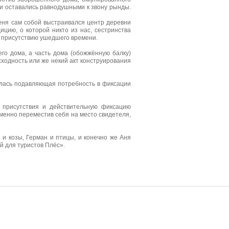
 и оставались равнодушными к звону рынды.
меня сам собой выстраивался центр деревни
ицию, о которой никто из нас, сестринства
у присутствию ушедшего времени.
его дома, а часть дома (обожжённую балку)
сходность или же некий акт конструирования
алась подавляющая потребность в фиксации
 присутствия и действительную фиксацию
менно переместив себя на место свидетеля,
я и козы, Герман и птицы, и конечно же Аня
й для туристов Плёс».