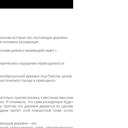
трактная история про пустеющую деревню
 и основана резиденция.
венским домом и взаимодействуют с
онирического ощущения первозданности
олузаброшенной деревне под Плесом, целью
истического города и природного
нимательно присмотрелись к местным смыслам
ого. Я понимала, что сама резиденция будет
а, притом, что деревня движется по одному
даем трепет этой поворотной точки, остро
жильцов деревни – коз.
отив заброшенного дома, оккупированного